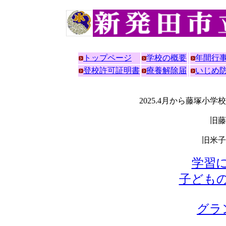
トップページ
学校の概要
年間行
登校許可証明書
療養解除届
いじめ
2025.4月から藤塚小
旧藤
旧米子
学習
子ども
グラ